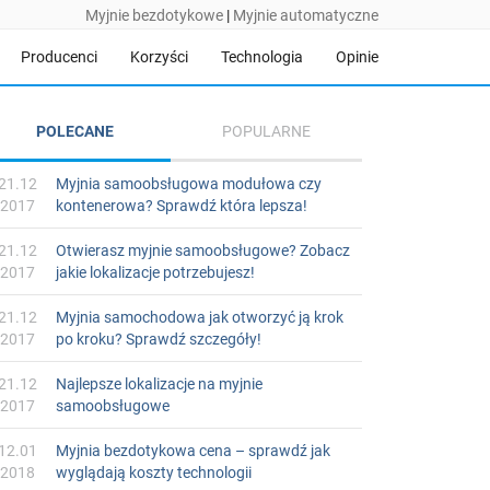
Myjnie bezdotykowe
|
Myjnie automatyczne
Producenci
Korzyści
Technologia
Opinie
POLECANE
POPULARNE
21.12
Myjnia samoobsługowa modułowa czy
2017
kontenerowa? Sprawdź która lepsza!
21.12
Otwierasz myjnie samoobsługowe? Zobacz
2017
jakie lokalizacje potrzebujesz!
21.12
Myjnia samochodowa jak otworzyć ją krok
2017
po kroku? Sprawdź szczegóły!
21.12
Najlepsze lokalizacje na myjnie
2017
samoobsługowe
12.01
Myjnia bezdotykowa cena – sprawdź jak
2018
wyglądają koszty technologii