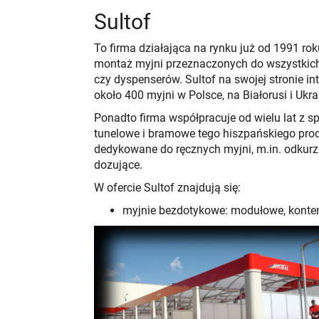
Sultof
To firma działająca na rynku już od 1991 roku
montaż myjni przeznaczonych do wszystkich
czy dyspenserów. Sultof na swojej stronie i
około 400 myjni w Polsce, na Białorusi i Ukra
Ponadto firma współpracuje od wielu lat z sp
tunelowe i bramowe tego hiszpańskiego prod
dedykowane do ręcznych myjni, m.in. odkurz
dozujące.
W ofercie Sultof znajdują się:
myjnie bezdotykowe: modułowe, konte