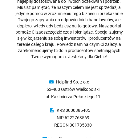
najlepiej dostosowana do Twoich oczekiwań i potrzeb.
Musisz pamiętać, że naszym celem nie jest sprzedaż, a
jedynie pomoc w zrozumieniu tego biznesu i przekazanie
Twojego zapytania do odpowiednich handlowców, ale
dopiero, wtedy gdy będziesz na to gotowy. Nasz portal
pomoże Ci zaoszczędzić czas i pieniądze. Specjalizujemy
się w kojarzeniu ze sobą inwestorów i producentów na
terenie całego kraju. Powiedz nam na czym Ci zależy, a
zarekomendujemy Ci do 5 producentów spełniających
Twoje wymagania. Jesteśmy dla Ciebie!
Helpfind Sp. z o.o.
63-400 Ostrów Wielkopolski
ul. Kazimierza Pułaskiego 11
KRS 0000385405
NIP 6222763569
REGON 301735830