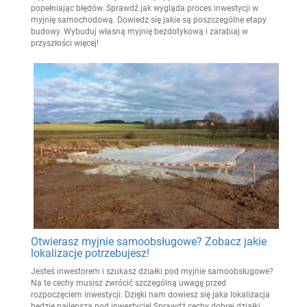
popełniając błędów. Sprawdź jak wygląda proces inwestycji w
myjnię samochodową. Dowiedz się jakie są poszczególne etapy
budowy. Wybuduj własną myjnię bezdotykową i zarabiaj w
przyszłości więcej!
Otwierasz myjnie samoobsługowe? Zobacz jakie
lokalizacje potrzebujesz!
Jesteś inwestorem i szukasz działki pod myjnie samoobsługowe?
Na te cechy musisz zwrócić szczególną uwagę przed
rozpoczęciem inwestycji. Dzięki nam dowiesz się jaka lokalizacja
będzie najlepsza pod inwestycję! Sprawdź cechy dobrej działki.