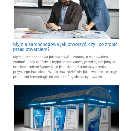
Myjnia samochodowa jak otworzyć, czyli co zrobić
przed otwarciem?
Myjnia samochodowa jak otworzyć – zobacz, o co powinien
zadbać każdy właściciel myjni bezdotykowej przed jej oficjalnym
uruchomieniem! Sprawdź co jest istotne z punktu widzenia
przyszłego inwestora. Warto dowiedzieć się, jakie wsparcie oferuje
producent technologii, na zakup której się zdecydowałeś.